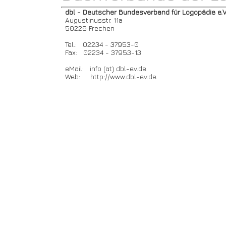
dbl - Deutscher Bundesverband für Logopädie e.V
Augustinusstr. 11a
50226 Frechen
Tel.: 02234 - 37953-0
Fax: 02234 - 37953-13
eMail: info (at) dbl-ev.de
Web:
http://www.dbl-ev.de