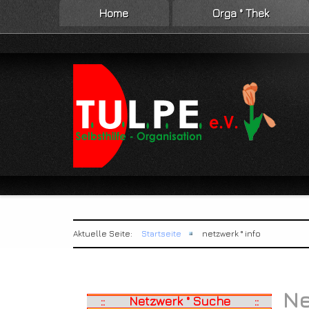
Home
Orga ° Thek
Aktuelle Seite:
Startseite
netzwerk ° info
Net
:: Netzwerk ° Suche ::