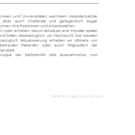
liniken und Universitäten wechseln Assistenzärzte,
e, aber auch Chefärzte und gelegentlich sogar
innen ihre Positionen und Arbeitsstellen.
n oder erhalten davon teilweise erst Monate später
und bitten diesbezüglich um Nachsicht. Die meisten
bezüglich Aktualisierung erhalten wir oftmals von
betreuten Patienten oder auch Mitgliedern der
egruppe.
ruppe der Selbsthilfe lebt ausnahmslos vom
NW 400.21.01 | eigM | p:21 m:161 | bst:0