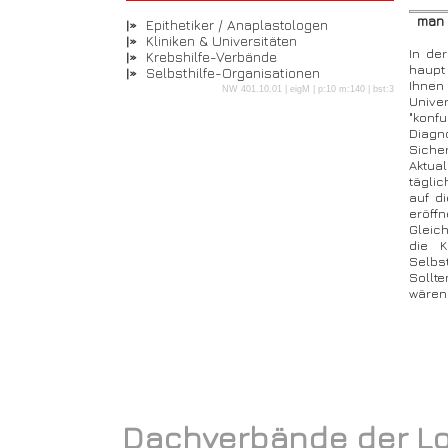
man m
Epithetiker / Anaplastologen
|»
Kliniken & Universitäten
|»
In de
Krebshilfe-Verbände
|»
haupt
Selbsthilfe-Organisationen
|»
Ihnen
NW 401.10.01 | eigM | p:10 m:140 | bst:3
Unive
"konf
Diagno
Siche
Aktual
täglic
auf d
eröff
Gleic
die K
Selbs
Sollt
wären 
Dachverbände der L