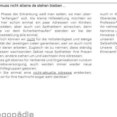
uss nicht alleine da stehen bleiben ...
r Phase der Erkrankung weiß man selten, wo man über-
Auch in K
 "anfangen" soll. Als kleine Hilfestellung möchten wir
Oberärzt
 hier schon einmal ein paar Adressen von Kliniken,
Professor*
rsitäten, aber auch von Epithetikern anreichen, denn
Wir nehme
us vor dem Scherbenhaufen" standen wir bei der
Kenntnis 
sestellung alle einmal.
Hinweise 
rlich können wir
nicht
für die Vollständigkeit und stetige
unseren 
ität der jeweiligen Listen garantieren, weil wir auch nicht
Selbsthilf
h daran arbeiten. Zugleich ist zu nennen, dass ständig
Unsere G
iesem wachsenden Gebiet neue Epithetiker ihre Praxen
Ehrenamt!
nen, andere ziehen um und wechseln ihre Adressen.
hes gilt ebenso für Verbände und Organisationen rundum
rebsversorgung, auch werden immer wieder neue
thilfegruppen geboren.
en Sie einmal eine
nicht-aktuelle Adresse
entdecken,
wir für Ihre Nachricht sogar sehr dankbar !
ogopädie